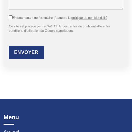
En soumettant ce formulaire, j'accepte la
politique de confidentialité
Ce site est protégé par reCAPTCHA. Les règles de confidentialité et les
conditions d'utilisation de Google s'appliquent.
ENVOYER
Menu
Accueil